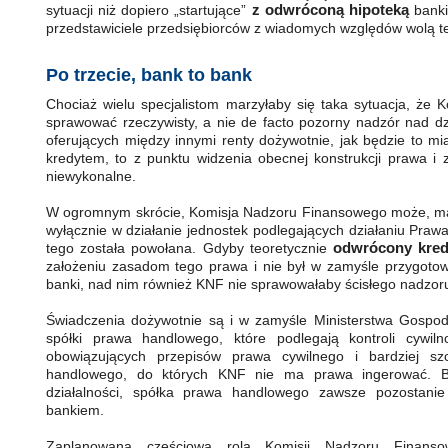
z odwróconą hipoteką
sytuacji niż dopiero „startujące”
banki
przedstawiciele przedsiębiorców z wiadomych względów wolą te
Po trzecie, bank to bank
Chociaż wielu specjalistom marzyłaby się taka sytuacja, że
sprawować rzeczywisty, a nie de facto pozorny nadzór nad dz
oferujących między innymi renty dożywotnie, jak będzie to mi
kredytem, to z punktu widzenia obecnej konstrukcji prawa i 
niewykonalne.
W ogromnym skrócie, Komisja Nadzoru Finansowego może, m
wyłącznie w działanie jednostek podlegających działaniu Pra
odwrócony kred
tego została powołana. Gdyby teoretycznie
założeniu zasadom tego prawa i nie był w zamyśle przygoto
banki, nad nim również KNF nie sprawowałaby ścisłego nadzor
Świadczenia dożywotnie są i w zamyśle Ministerstwa Gospod
spółki prawa handlowego, które podlegają kontroli cywil
obowiązujących przepisów prawa cywilnego i bardziej s
handlowego, do których KNF nie ma prawa ingerować. B
działalności, spółka prawa handlowego zawsze pozostani
bankiem.
Zaplanowana częściowa rola Komisji Nadzoru Finan