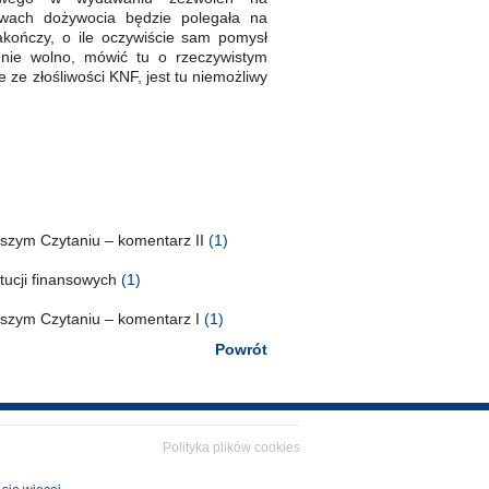
awach dożywocia będzie polegała na
akończy, o ile oczywiście sam pomysł
 nie wolno, mówić tu o rzeczywistym
ie ze złośliwości KNF, jest tu niemożliwy
wszym Czytaniu – komentarz II
(1)
tucji finansowych
(1)
wszym Czytaniu – komentarz I
(1)
Powrót
Polityka plików cookies