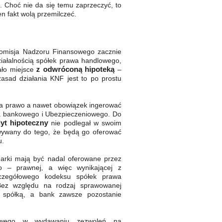
. Choć nie da się temu zaprzeczyć, to
n fakt wolą przemilczeć.
 Komisja Nadzoru Finansowego zacznie
iałalnością spółek prawa handlowego,
z odwróconą hipoteką
ało miejsce
–
zasad działania KNF jest to po prostu
a prawo a nawet obowiązek ingerować
wa bankowego i Ubezpieczeniowego. Do
yt hipoteczny
nie podlegał w swoim
wywany do tego, że będą go oferować
u.
arki mają być nadal oferowane przez
no – prawnej, a więc wynikającej z
zczegółowego kodeksu spółek prawa
ez względu na rodzaj sprawowanej
e spółką, a bank zawsze pozostanie
sowego w wydawaniu zezwoleń na