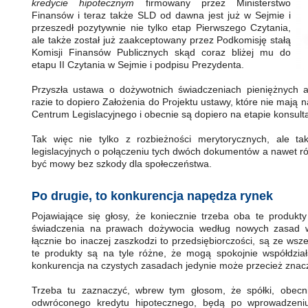
kredycie hipotecznym
firmowany przez Ministerstwo
Finansów i teraz także SLD od dawna jest już w Sejmie i
przeszedł pozytywnie nie tylko etap Pierwszego Czytania,
ale także został już zaakceptowany przez Podkomisję stałą
Komisji Finansów Publicznych skąd coraz bliżej mu do
etapu II Czytania w Sejmie i podpisu Prezydenta.
Przyszła ustawa o dożywotnich świadczeniach pieniężnych a
razie to dopiero Założenia do Projektu ustawy, które nie mają
Centrum Legislacyjnego i obecnie są dopiero na etapie konsulta
Tak więc nie tylko z rozbieżności merytorycznych, ale 
legislacyjnych o połączeniu tych dwóch dokumentów a nawet r
być mowy bez szkody dla społeczeństwa.
Po drugie, to konkurencja napędza rynek
Pojawiające się głosy, że koniecznie trzeba oba te produkt
świadczenia na prawach dożywocia według nowych zasad w
łącznie bo inaczej zaszkodzi to przedsiębiorczości, są ze w
te produkty są na tyle różne, że mogą spokojnie współdzia
konkurencja na czystych zasadach jedynie może przecież znacz
Trzeba tu zaznaczyć, wbrew tym głosom, że spółki, obecn
odwróconego kredytu hipotecznego, będą po wprowadzeni