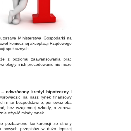
utorstwa Ministerstwa Gospodarki na
 nawet koniecznej akceptacji Rządowego
cji społecznych.
także z poziomu zaawansowania prac
ównoległym ich procedowaniu nie może
odwrócony kredyt hipoteczny
y –
i
prowadzić na nasz rynek finansowy
szech miar bezpodstawne, ponieważ oba
łać, bez wzajemnej szkody, a zdrowa
nie ożywić młody rynek.
ie pozbawione konkurencji ze strony
u nowych przepisów w dużo lepszej