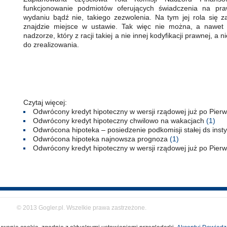
funkcjonowanie podmiotów oferujących świadczenia na pr
wydaniu bądź nie, takiego zezwolenia. Na tym jej rola się z
znajdzie miejsce w ustawie. Tak więc nie można, a nawet
nadzorze, który z racji takiej a nie innej kodyfikacji prawnej, a n
do zrealizowania.
Czytaj więcej:
Odwrócony kredyt hipoteczny w wersji rządowej już po Pier
Odwrócony kredyt hipoteczny chwilowo na wakacjach
(1)
Odwrócona hipoteka – posiedzenie podkomisji stałej ds insty
Odwrócona hipoteka najnowsza prognoza
(1)
Odwrócony kredyt hipoteczny w wersji rządowej już po Pier
© 2013 Gogler.pl. Wszelkie prawa zastrzeżone.