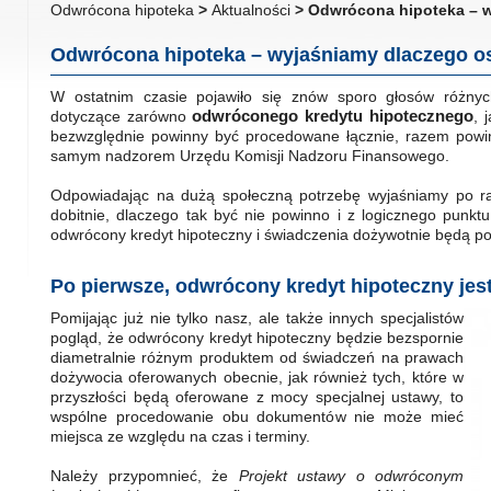
Odwrócona hipoteka
>
Aktualności
> Odwrócona hipoteka – 
Odwrócona hipoteka – wyjaśniamy dlaczego 
W ostatnim czasie pojawiło się znów sporo głosów różnyc
odwróconego kredytu hipotecznego
dotyczące zarówno
, 
bezwzględnie powinny być procedowane łącznie, razem powin
samym nadzorem Urzędu Komisji Nadzoru Finansowego.
Odpowiadając na dużą społeczną potrzebę wyjaśniamy po raz
dobitnie, dlaczego tak być nie powinno i z logicznego punktu
odwrócony kredyt hipoteczny i świadczenia dożywotnie będą p
Po pierwsze, odwrócony kredyt hipoteczny jest
Pomijając już nie tylko nasz, ale także innych specjalistów
pogląd, że odwrócony kredyt hipoteczny będzie bezspornie
diametralnie różnym produktem od świadczeń na prawach
dożywocia oferowanych obecnie, jak również tych, które w
przyszłości będą oferowane z mocy specjalnej ustawy, to
wspólne procedowanie obu dokumentów nie może mieć
miejsca ze względu na czas i terminy.
Należy przypomnieć, że
Projekt ustawy o odwróconym