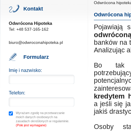
Odwrócona hipotek
Kontakt
Odwrócona hip
Odwrócona Hipoteka
Pojawiają 
Tel: +48 537-165-162
odwróconą
banków na t
biuro@odwroconahipoteka.pl
Analizując a
Formularz
Bo tak n
Imię i nazwisko:
potrzebując
potencja
zainte
Telefon:
kredytem 
a jeśli się 
jakiś drasty
Wyrażam zgodę na przetwarzanie
moich danych osobowych na
zasadach określonych w regulaminie.
Osoby sta
(Pole jest wymagane)