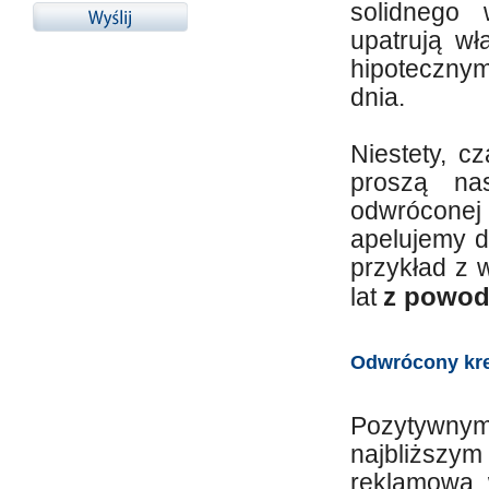
solidnego 
upatrują w
hipoteczny
dnia.
Niestety, c
proszą na
odwróconej 
apelujemy d
przykład z 
z powod
lat
Odwrócony kre
Pozytywnym 
najbliższy
reklamowa 