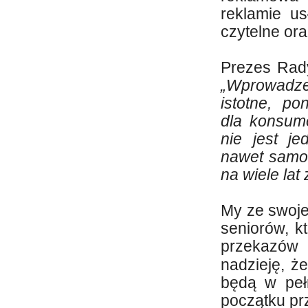
reklamie u
czytelne or
Prezes Rady
„Wprowadzen
istotne, p
dla konsume
nie jest j
nawet samoc
na wiele lat
My ze swoje
seniorów, k
przekazów
nadzieję, ż
będą w peł
początku pr