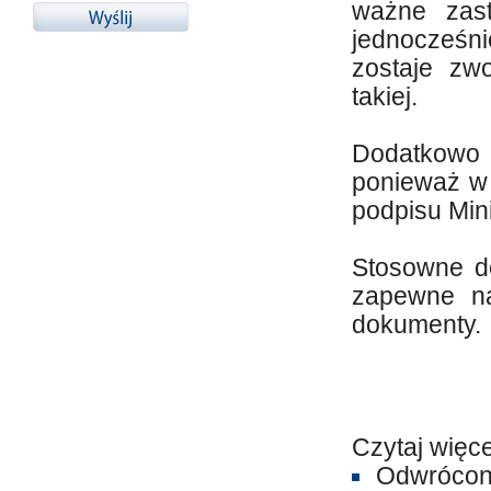
ważne zast
jednocześn
zostaje zwo
takiej.
Dodatkowo
ponieważ w 
podpisu Min
Stosowne d
zapewne n
dokumenty.
Czytaj więce
Odwrócony