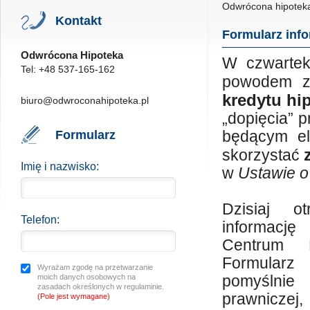
Odwrócona hipotek
Kontakt
Formularz info
Odwrócona Hipoteka
W czwartek
Tel: +48 537-165-162
powodem z
kredytu hi
biuro@odwroconahipoteka.pl
„dopięcia” 
Formularz
będącym el
skorzystać
Imię i nazwisko:
w
Ustawie o
Dzisiaj ot
Telefon:
informac
Centrum L
Formular
Wyrażam zgodę na przetwarzanie
moich danych osobowych na
pomyślni
zasadach określonych w regulaminie.
prawnicze
(Pole jest wymagane)