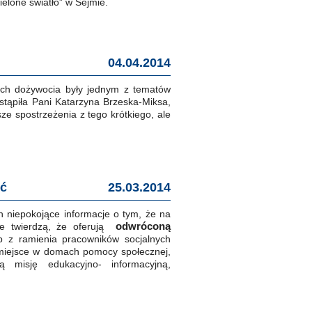
elone światło” w Sejmie.
04.04.2014
ch dożywocia były jednym z tematów
tąpiła Pani Katarzyna Brzeska-Miksa,
ze spostrzeżenia z tego krótkiego, ale
ść
25.03.2014
h niepokojące informacje o tym, że na
odwróconą
óre twierdzą, że oferują
 z ramienia pracowników socjalnych
iejsce w domach pomocy społecznej,
ą misję edukacyjno- informacyjną,