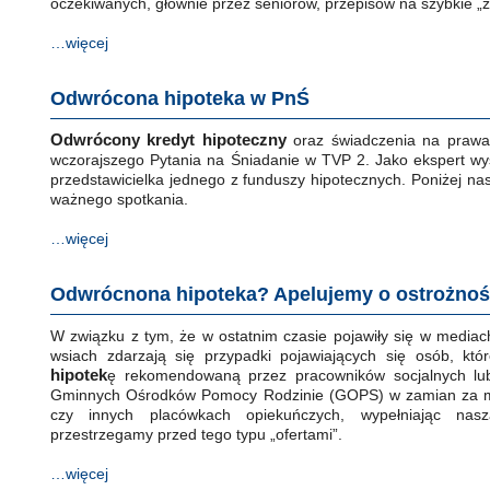
oczekiwanych, głównie przez seniorów, przepisów na szybkie „zi
…więcej
Odwrócona hipoteka w PnŚ
Odwrócony kredyt hipoteczny
oraz świadczenia na prawa
wczorajszego Pytania na Śniadanie w TVP 2. Jako ekspert wys
przedstawicielka jednego z funduszy hipotecznych. Poniżej nas
ważnego spotkania.
…więcej
Odwrócnona hipoteka? Apelujemy o ostrożno
W związku z tym, że w ostatnim czasie pojawiły się w mediac
wsiach zdarzają się przypadki pojawiających się osób, kt
hipotek
ę rekomendowaną przez pracowników socjalnych lub
Gminnych Ośrodków Pomocy Rodzinie (GOPS) w zamian za m
czy innych placówkach opiekuńczych, wypełniając nasz
przestrzegamy przed tego typu „ofertami”.
…więcej