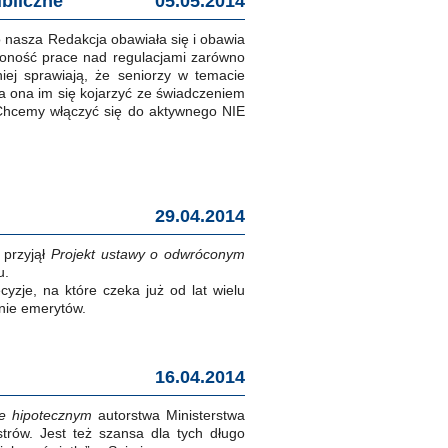
ubliczne
05.05.2014
o nasza Redakcja obawiała się i obawia
czoność prace nad regulacjami zarówno
niej sprawiają, że seniorzy w temacie
na ona im się kojarzyć ze świadczeniem
Chcemy włączyć się do aktywnego NIE
29.04.2014
 przyjął
Projekt ustawy o odwróconym
u.
yzje, na które czeka już od lat wielu
nie emerytów.
16.04.2014
e hipotecznym
autorstwa Ministerstwa
rów. Jest też szansa dla tych długo