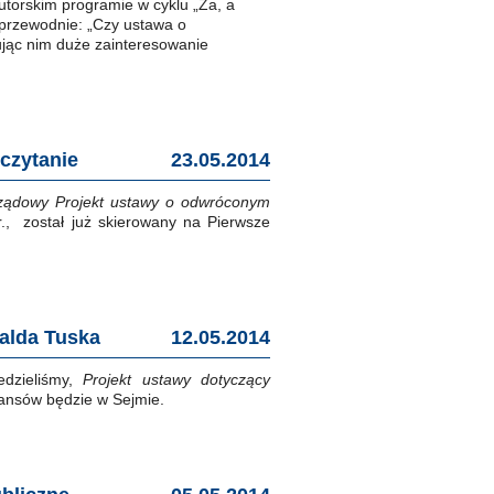
torskim programie w cyklu „Za, a
 przewodnie: „Czy ustawa o
ując nim duże zainteresowanie
czytanie
23.05.2014
ządowy Projekt ustawy o odwróconym
., został już skierowany na Pierwsze
alda Tuska
12.05.2014
edzieliśmy,
Projekt ustawy dotyczący
nansów będzie w Sejmie.