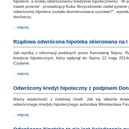
hipotece, a ściślej odwróconemu kredytowi hipotecznemu. W au
nawet przeciw”, prowadzący Kuba Strzyczkowski zadał pytanie
odwróconej hipotece została skonstruowana uczciwie?”, wywoł
słuchaczy.
…więcej
Rządowa odwrócona hipoteka skierowana na I 
Jak wynika z informacji podanych przez Kancelarię Sejmu,
R
kredycie hipotecznym
, który wpłynął do Sejmu 12 maja 2014r
Czytanie.
…więcej
Odwrócony kredyt hipoteczny z podpisem Don
Mamy wiadomość z ostatniej chwili. Jak się właśnie dowi
odwróconego kredytu hipotecznego
autorstwa Ministerstwa Fi
…więcej