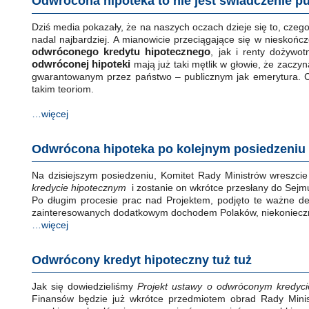
Odwrócona hipoteka to nie jest świadczenie p
Dziś media pokazały, że na naszych oczach dzieje się to, czeg
nadal najbardziej. A mianowicie przeciągające się w nieskoń
odwróconego kredytu hipotecznego
, jak i renty dożywot
odwróconej hipoteki
mają już taki mętlik w głowie, że zaczy
gwarantowanym przez państwo – publicznym jak emerytura. 
takim teoriom.
…więcej
Odwrócona hipoteka po kolejnym posiedzeniu
Na dzisiejszym posiedzeniu, Komitet Rady Ministrów wreszcie
kredycie hipotecznym
i zostanie on wkrótce przesłany do Sejm
Po długim procesie prac nad Projektem, podjęto te ważne dec
zainteresowanych dodatkowym dochodem Polaków, niekoniecz
…więcej
Odwrócony kredyt hipoteczny tuż tuż
Jak się dowiedzieliśmy
Projekt ustawy o odwróconym kredyci
Finansów będzie już wkrótce przedmiotem obrad Rady Minist